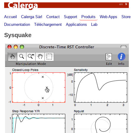
Calerga
en
fr
Accueil
Calerga Sàrl
Contact
Support
Produits
Web Apps
Store
Documentation
Téléchargement
Applications
Lab
Sysquake